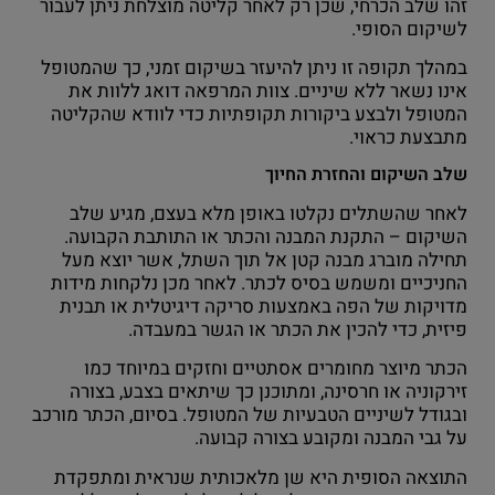
זהו שלב הכרחי, שכן רק לאחר קליטה מוצלחת ניתן לעבור
לשיקום הסופי.
במהלך תקופה זו ניתן להיעזר בשיקום זמני, כך שהמטופל
אינו נשאר ללא שיניים. צוות המרפאה דואג ללוות את
המטופל ולבצע ביקורות תקופתיות כדי לוודא שהקליטה
מתבצעת כראוי.
שלב השיקום והחזרת החיוך
לאחר שהשתלים נקלטו באופן מלא בעצם, מגיע שלב
השיקום – התקנת המבנה והכתר או התותבת הקבועה.
תחילה מוברג מבנה קטן אל תוך השתל, אשר יוצא מעל
החניכיים ומשמש בסיס לכתר. לאחר מכן נלקחות מידות
מדויקות של הפה באמצעות סריקה דיגיטלית או תבנית
פיזית, כדי להכין את הכתר או הגשר במעבדה.
הכתר מיוצר מחומרים אסתטיים וחזקים במיוחד כמו
זירקוניה או חרסינה, ומתוכנן כך שיתאים בצבע, בצורה
ובגודל לשיניים הטבעיות של המטופל. בסיום, הכתר מורכב
על גבי המבנה ומקובע בצורה קבועה.
התוצאה הסופית היא שן מלאכותית שנראית ומתפקדת