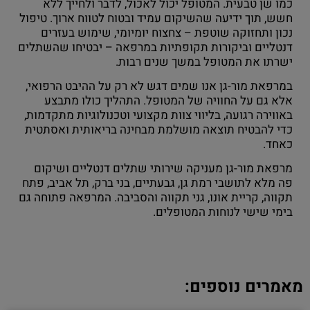
כמו שן טבעית. המטופל יכול לאכול, לדבר ולחייך ללא
חשש, תוך ידיעה שהשיקום עמיד ובטוח לטווח ארוך. טיפול
נכון ותחזוקה שוטפת – צחצוח יומיומי, שימוש בעזרים
דנטליים וביקורות תקופתיות במרפאה – יבטיחו שהשתלים
ישרתו את המטופל במשך שנים רבות.
במרפאת מור-גן אנו שמים דגש לא רק על ההיבט הרפואי,
אלא גם על החוויה של המטופל. התהליך כולו מתבצע
באווירה רגועה, בליווי צוות מקצועי וטכנולוגיות מתקדמות,
כדי להבטיח תוצאה מושלמת מבחינה בריאותית ואסתטית
כאחד.
מרפאת מור-גן מעניקה שירותי שתלים דנטליים ושיקום
פה מלא לתושבי רמת גן, גבעתיים, בני ברק, תל אביב, פתח
תקווה, קריית אונו, גני תקווה והסביבה. המרפאה פתוחה גם
בימי שישי לנוחות המטופלים.
מאמרים נוספים: