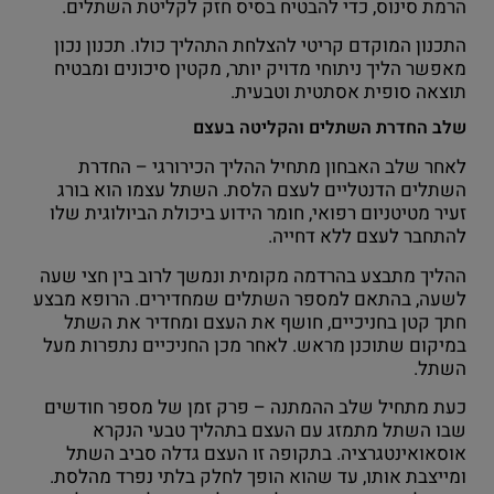
הרמת סינוס, כדי להבטיח בסיס חזק לקליטת השתלים.
התכנון המוקדם קריטי להצלחת התהליך כולו. תכנון נכון
מאפשר הליך ניתוחי מדויק יותר, מקטין סיכונים ומבטיח
תוצאה סופית אסתטית וטבעית.
שלב החדרת השתלים והקליטה בעצם
לאחר שלב האבחון מתחיל ההליך הכירורגי – החדרת
השתלים הדנטליים לעצם הלסת. השתל עצמו הוא בורג
זעיר מטיטניום רפואי, חומר הידוע ביכולת הביולוגית שלו
להתחבר לעצם ללא דחייה.
ההליך מתבצע בהרדמה מקומית ונמשך לרוב בין חצי שעה
לשעה, בהתאם למספר השתלים שמחדירים. הרופא מבצע
חתך קטן בחניכיים, חושף את העצם ומחדיר את השתל
במיקום שתוכנן מראש. לאחר מכן החניכיים נתפרות מעל
השתל.
כעת מתחיל שלב ההמתנה – פרק זמן של מספר חודשים
שבו השתל מתמזג עם העצם בתהליך טבעי הנקרא
אוסאואינטגרציה. בתקופה זו העצם גדלה סביב השתל
ומייצבת אותו, עד שהוא הופך לחלק בלתי נפרד מהלסת.