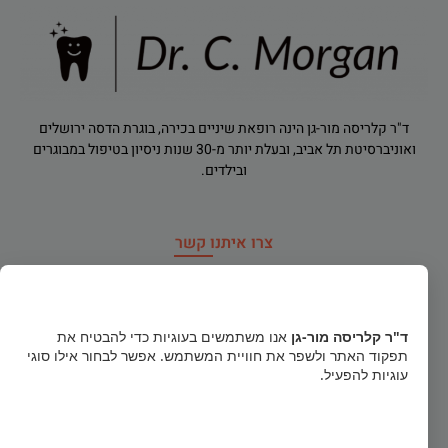
ד"ר קלריסה מור-גן הינה רופאת שיניים בכירה, בוגרת הדסה ירושלים
ואוניברסיטת תל אביב, ובעלת יותר מ-30 שנות ניסיון בטיפול במבוגרים
ובילדים.
צרו איתנו קשר
רח' הירדן 91, רמת גן
×
dr.clarisamorgan@gmail.com
ד"ר קלריסה מור-גן
אנו משתמשים בעוגיות כדי להבטיח את
תפקוד האתר ולשפר את חוויית המשתמש. אפשר לבחור אילו סוגי
טלפון חירום
052-856-1122
עוגיות להפעיל.
03-5740484
קבל הכל
א', ב', ד': 16:00-20:30 ג', ה', ו': 09:00-14:00 (פתוח בימי שישי)