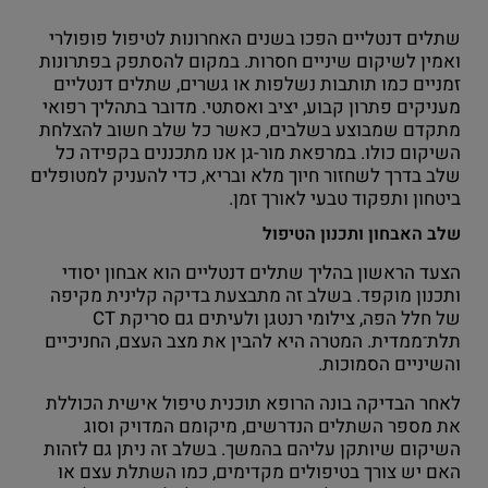
שתלים דנטליים הפכו בשנים האחרונות לטיפול פופולרי
ואמין לשיקום שיניים חסרות. במקום להסתפק בפתרונות
זמניים כמו תותבות נשלפות או גשרים, שתלים דנטליים
מעניקים פתרון קבוע, יציב ואסתטי. מדובר בתהליך רפואי
מתקדם שמבוצע בשלבים, כאשר כל שלב חשוב להצלחת
השיקום כולו. במרפאת מור-גן אנו מתכננים בקפידה כל
שלב בדרך לשחזור חיוך מלא ובריא, כדי להעניק למטופלים
ביטחון ותפקוד טבעי לאורך זמן.
שלב האבחון ותכנון הטיפול
הצעד הראשון בהליך שתלים דנטליים הוא אבחון יסודי
ותכנון מוקפד. בשלב זה מתבצעת בדיקה קלינית מקיפה
של חלל הפה, צילומי רנטגן ולעיתים גם סריקת CT
תלת־ממדית. המטרה היא להבין את מצב העצם, החניכיים
והשיניים הסמוכות.
לאחר הבדיקה בונה הרופא תוכנית טיפול אישית הכוללת
את מספר השתלים הנדרשים, מיקומם המדויק וסוג
השיקום שיותקן עליהם בהמשך. בשלב זה ניתן גם לזהות
האם יש צורך בטיפולים מקדימים, כמו השתלת עצם או