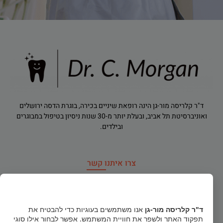
ד"ר קלריסה מור-גן הינה רופאת שיניים בכירה, בוגרת הדסה ירושלים
ואוניברסיטת תל אביב, ובעלת יותר מ-30 שנות ניסיון בטיפול במבוגרים
ובילדים.
צרו איתנו קשר
רח' הירדן 91, רמת גן
×
dr.clarisamorgan@gmail.com
ד"ר קלריסה מור-גן
אנו משתמשים בעוגיות כדי להבטיח את
תפקוד האתר ולשפר את חוויית המשתמש. אפשר לבחור אילו סוגי
טלפון חירום
052-856-1122