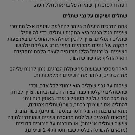
הפה והלסת, תוך שמירה על בריאות חלל הפה.
שתלים ושיקום על גבי שתלים
אחת הדרכים היעילות ביותר להחלפת שיניים אצל מחוסרי
שיניים בגיל הבוגר היא התקנת שתלים. כדי להשתיל
שתלים דנטליים, צריך להכין תחילה את החניכיים באמצעות
התקנה של גופים מתכתיים דמויי בורג שעליהם יולבשו
השיניים. ה"ברגים" הללו מוכנסים לעצם הלסת ותפקידם
הוא להחליף את שורש השן.
לאחר מספר שבועות מהשתלת הברגים, ניתן להניח עליהם
את הכתרים, כלומר את השיניים המלאכותיות.
שיקום על גביי שתלים הוא ייחודי לכל אדם, וכדי
שהשתלים ייקלטו ויעבדו בצורה הטובה ביותר, צריך לבדוק
את מצב הפה של כל מטופל בנפרד. באופן הזה ניתן
להחליט אם יש צורך בכתר, גשר (שתלים צמודים,
מתאימים במקרה של חוסר במספר שיניים), גשר מוברג
(מתאים למצבים של לסת מחוסרת שיניים שהוחדרו לתוכה
שישה שתלים או יותר), או תותבות על חיבורים כדוריים
(מתאים להשתלה בלסת שבה חסרות 2-4 שיניים).