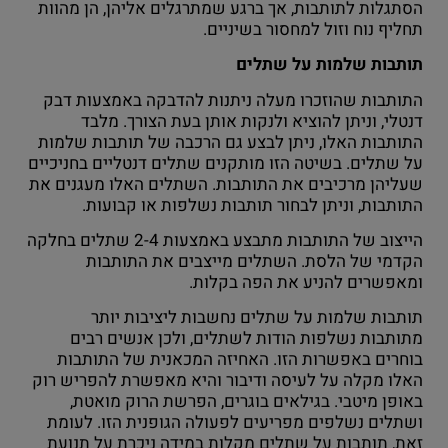
הסתגלות לתותבות, אך ברגע שמתרגלים אליהן, הן מהוות
תחליף נוח וזול למחסור בשיניים.
תותבות שלמות על שתלים
התותבות שהוזכרו מעלה ניתנות להדבקה באמצעות דבק
דנטלי, וניתן להוציא ולנקות אותן בעת הצורך. מלבד
התותבות האלו, ניתן לבצע גם הרכבה של תותבות שלמות
על שתלים. בשיטה הזו מותקנים שתלים דנטליים בחניכיים
שעליהן מרכיבים את התותבות. השתלים האלו מעגנים את
התותבות, וניתן לבחור תותבות נשלפות או קבועות.
הייצוב של התותבות מתבצע באמצעות 2-4 שתלים בחלקה
הקדמי של הלסת. השתלים מייצבים את התותבות
ומאפשרים להניע את הפה בקלות.
תותבות שלמות על שתלים נחשבות ליציבות יותר
מתותבות נשלפות הודות לשתלים, ולכן אנשים רבים
בוחרים באפשרות הזו. האחיזה המכאנית של התותבות
האלו מקלה על לעיסה ודיבור והיא מאפשרת להפריש רוק
באופן מיטבי. בגילאים בוגרים, הפרשת הרוק מואטת,
ושתלים נשלפים מפריעים לפעולה הגופנית הזו. לעומת
זאת, תותבות על שתלים מקלות במידה ניכרת על תנועת