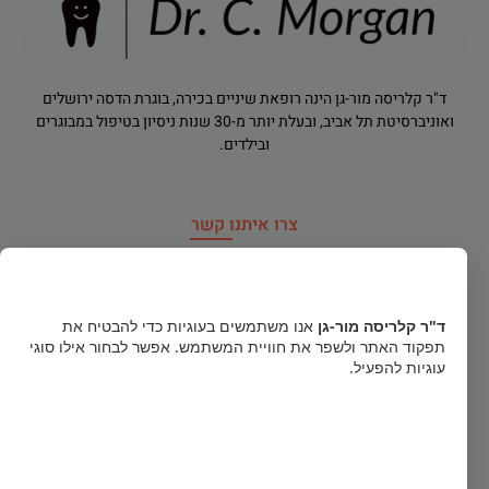
ד"ר קלריסה מור-גן הינה רופאת שיניים בכירה, בוגרת הדסה ירושלים
ואוניברסיטת תל אביב, ובעלת יותר מ-30 שנות ניסיון בטיפול במבוגרים
ובילדים.
צרו איתנו קשר
רח' הירדן 91, רמת גן
×
dr.clarisamorgan@gmail.com
ד"ר קלריסה מור-גן
אנו משתמשים בעוגיות כדי להבטיח את
תפקוד האתר ולשפר את חוויית המשתמש. אפשר לבחור אילו סוגי
טלפון חירום
052-856-1122
עוגיות להפעיל.
03-5740484
קבל הכל
א', ב', ד': 16:00-20:30 ג', ה', ו': 09:00-14:00 (פתוח בימי שישי)
הסר לא הכרחיות
גישה לנכים (מעלון מדרגות לקשישים ונכים)