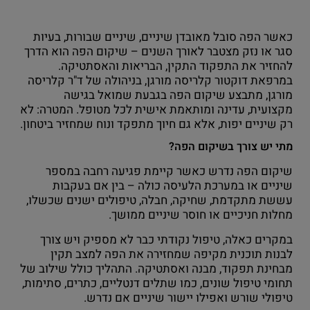
כאשר הפה סובל מאובדן שיניים, שיניים שבורות, בעיות
סגר או נזק מצטבר לאורך השנים – שיקום הפה הוא הדרך
להחזיר את התפקוד התקין, הבריאות והאסתטיקה.
במרפאת דוקטור קלריסה מורגן, בניהולה של ד"ר קלריסה
מורגן, מתבצע שיקום הפה בגבעת שמואל בגישה
מקצועית, עדינה ומותאמת אישית לכל מטופל. המטרה: לא
רק שיניים יפות, אלא גם חיוך מתפקד ונוח שמחזיר ביטחון.
מתי יש צורך בשיקום הפה?
שיקום הפה נדרש כאשר קיימת פגיעה רחבה במספר
שיניים או במערכת הלעיסה כולה – בין אם בעקבות
עששת מתקדמת, שחיקה, חבלה, טיפולים ישנים שכשלו,
מחלות חניכיים או חוסר שיניים ממושך.
במקרים כאלה, טיפול נקודתי כבר לא מספיק ויש צורך
לבנות תוכנית מקיפה שמחזירה את הפה למצב תקין
מבחינת תפקוד, מבנה ואסתטיקה. התהליך כולל שילוב של
תחומי טיפול שונים, כמו שתלים דנטליים, כתרים, סתימות,
טיפולי שורש ואפילו יישור שיניים אם נדרש.