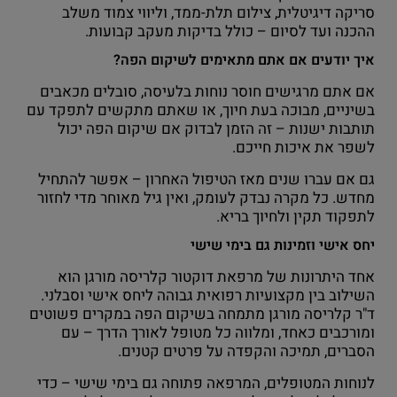
סריקה דיגיטלית, צילום תלת-ממד, וליווי צמוד משלב
ההכנה ועד לסיום – כולל בדיקות מעקב קבועות.
איך יודעים אם אתם מתאימים לשיקום הפה?
אם אתם מרגישים חוסר נוחות בלעיסה, סובלים מכאבים
בשיניים, מבוכה בעת חיוך, או שאתם מתקשים לתפקד עם
תותבות ישנות – זה הזמן לבדוק אם שיקום הפה יכול
לשפר את איכות חייכם.
גם אם עברו שנים מאז הטיפול האחרון – אפשר להתחיל
מחדש. כל מקרה נבדק לעומק, ואין גיל מאוחר מדי לחזור
לתפקוד תקין ולחיוך בריא.
יחס אישי וזמינות גם בימי שישי
אחד היתרונות של מרפאת דוקטור קלריסה מורגן הוא
השילוב בין מקצועיות רפואית גבוהה ליחס אישי וסבלני.
ד"ר קלריסה מורגן מתמחה בשיקום הפה במקרים פשוטים
ומורכבים כאחד, ומלווה כל מטופל לאורך הדרך – עם
הסברים, תמיכה והקפדה על פרטים קטנים.
לנוחות המטופלים, המרפאה פתוחה גם בימי שישי – כדי