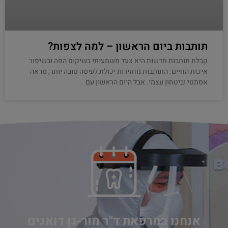
תותבות ביום הראשון – למה לצפות?
קבלת תותבות חדשות היא צעד משמעותי בשיקום הפה ובשיפור
איכות החיים. התותבות מחזירות יכולת לעיסה טובה יותר, מראה
אסתטי וביטחון עצמי. אבל היום הראשון עם
אנחנו במרפאת ד"ר מור-גן דואגים