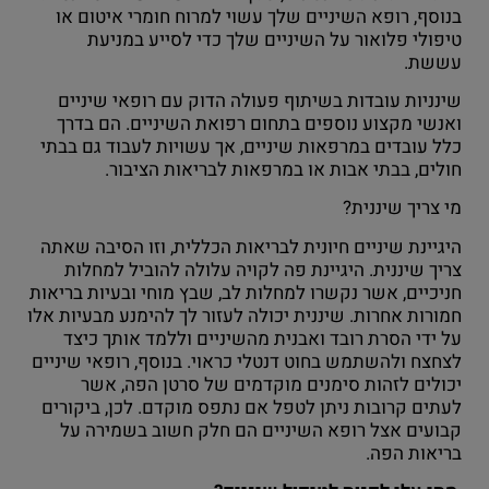
בנוסף, רופא השיניים שלך עשוי למרוח חומרי איטום או
טיפולי פלואור על השיניים שלך כדי לסייע במניעת
עששת.
שינניות עובדות בשיתוף פעולה הדוק עם רופאי שיניים
ואנשי מקצוע נוספים בתחום רפואת השיניים. הם בדרך
כלל עובדים במרפאות שיניים, אך עשויות לעבוד גם בבתי
חולים, בבתי אבות או במרפאות לבריאות הציבור.
מי צריך שיננית?
היגיינת שיניים חיונית לבריאות הכללית, וזו הסיבה שאתה
צריך שיננית. היגיינת פה לקויה עלולה להוביל למחלות
חניכיים, אשר נקשרו למחלות לב, שבץ מוחי ובעיות בריאות
חמורות אחרות. שיננית יכולה לעזור לך להימנע מבעיות אלו
על ידי הסרת רובד ואבנית מהשיניים וללמד אותך כיצד
לצחצח ולהשתמש בחוט דנטלי כראוי. בנוסף, רופאי שיניים
יכולים לזהות סימנים מוקדמים של סרטן הפה, אשר
לעתים קרובות ניתן לטפל אם נתפס מוקדם. לכן, ביקורים
קבועים אצל רופא השיניים הם חלק חשוב בשמירה על
בריאות הפה.