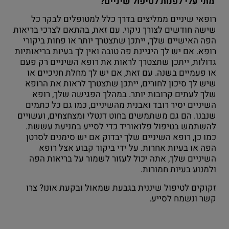
מתי עלי לפנות לטיפול שיניים?
רופאי שיניים ממליצים בדרך כלל למטופלים לבקר כל
שישה חודשים לצורך ניקוי. עם זאת, בהתאם לצרכי בריאות
הפה האישיים שלך, ייתכן שתצטרך יותר או פחות ביקורי
רופא. אם יש לך היגיינת פה טובה ואין לך בעיות בריאותיות
גדולות, ייתכן שתצטרך לראות את רופא השיניים רק פעם
או פעמיים בשנה. עם זאת, אם יש לך מחלת חניכיים או
שיש לך סיכון לחורים, ייתכן שתצטרך לראות את הרופא
שלך לעתים קרובות יותר. במהלך הפגישה שלך, רופא
השיניים יסיר רובד ואבנית מהשיניים, כמו גם כל כתמים
שנבנו. הם גם משתמשים בחוט דנטלי ומצחצחים, ועשויים
להשתמש בטיפול פלואוריד כדי לסייע במניעת עששת.
כמו כן, רופא השיניים שלך יבדוק אם יש סימנים לסרטן
הפה או בעיות אחרות. על ידי ביקור קבוע אצל רופא
השיניים שלך, אתה יכול לעזור לשמור על בריאות הפה
ולמנוע בעיות חמורות.
זקוקים לטיפול שיננית בגבעת שמאול ובקעת אונו? צרו
קשר ונשמח לסייע.