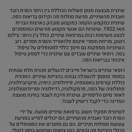
שיננית מבצעת מגוון פעולות הכוללת בין היתר הסרת רובד
ואבנית מהשיניים, מניעת מחלות פה וקידום בריאות הפה.
שיננית כמקצוע הוקמה כמקצוע מובהק בארצות הברית
מאז 1922. שינניות הם אנשי מקצוע מורשים המוסמכים
לבצע משימות רבות במרפאת שיניים, כולל בין היתר: צילום
רנטגן, מריחת חומרי איטום פלואוריד והסרת תפרים. רוב
השינניות מספקות גם חינוך כללי למטופלים על טיפול
בפה. רופאי שיניים עובדים עם שיננית כדי לספק טיפול
איכותי בבריאות הפה.
רופאי שיניים בישראל חייבים להשלים תכנית תלת שנתית
במוסד מוסמך להשכלה גבוהה בהגיינת שיניים. התכנית
כוללת קורסים באנטומיה, פיזיולוגיה, כימיה, מיקרוביולוגיה,
פתולוגיה של הפה, פרמקולוגיה, רדיולוגיה ופריודונטולוגיה.
לאחר סיום הלימודים, שיננית חייבת לעבור בחינת מועצת
המדינה כדי לקבל רישיון לעבוד.
לשיננית תפקיד חשוב ברפואת שיניים מונעת. על ידי
הסרת רובד ואבנית מהשיניים, הם יכולים לסייע במניעת
עששת ומחלות חניכיים. הם גם מחנכים את המטופלים על
הרגלי היגיינת פה נכונים, כגון צחצוח ושימוש בחוט דנטלי.