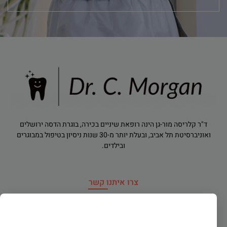
ד"ר קלריסה מור-גן הינה רופאת שיניים בכירה, בוגרת הדסה ירושלים
ואוניברסיטת תל אביב, ובעלת יותר מ-30 שנות ניסיון בטיפול במבוגרים
ובילדים.
צרו איתנו קשר
רח' הירדן 91, רמת גן
×
dr.clarisamorgan@gmail.com