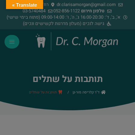
dr.clarisamorgan@gmail.com
רח' הירדן 91, רמת גן
Translate »
טלפון חירום
052-856-1122
03-5740484
א', ב', ד': 16:00-20:30 ג', ה', ו': 09:00-14:00 (פתוח בימי שישי)
גישה לנכים (מעלון מדרגות לקשישים ונכים)
תותבות על שתלים
ד"ר קלריסה מור-גן
/
תותבות על שתלים