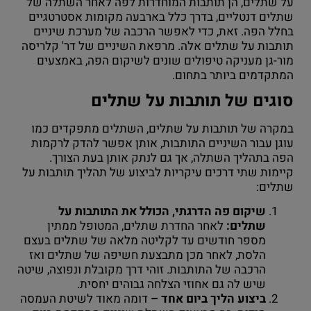
על שתלים, הן תותבות המוחדרות לפה לאחר השתלה של
שתלים דנטליים, בדרך כלל בארבעה מקומות אסטרטגיים
בחלל הפה. זאת, כדי לאפשר הרכבה של מערכת שיניים
תותבות על שתלים אלה. מרפאת השיניים של דר' קלריסה
מור-גן מעניקה טיפולים שונים לשיקום הפה, באמצעים
המתקדמים ביותר בתחום.
סוגים של תותבות על שתלים
במקרה של תותבות על שתלים, השתלים מתפקדים כמו
עוגן עבור השיניים התותבות, אותן אפשר להדק לרקמות
הפה בתהליך השתלה, אך גם לנתק אותן בעת הצורך.
קיימות שתי דרכים עיקריות לביצוע של תהליך תותבות על
שתלים:
שיקום פה הדרגתי, הכולל את התותבות על
שתלים:
לאחר החדרת שתלים, המטופל ממתין
מספר חודשים עד לקליטה מלאה של שתלים בעצם
הלסת, לאחר מכן מתבצעת חשיפה של שתלים ואז
הרכבה של התותבות. זוהי דרך מקובלת ונפוצה, שיטה
שיש לה גם אחוזי הצלחה גבוהים יחסית.
ביצוע הליך ביום אחד –
דומה מאוד לשיטת העמסה