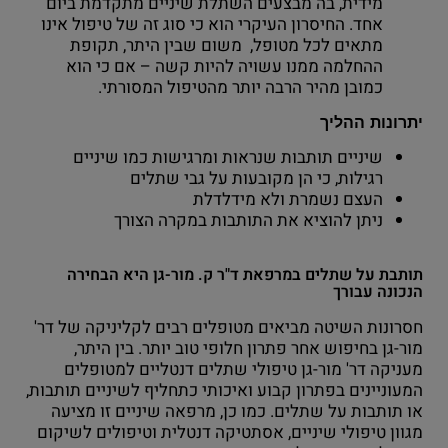
מידית, בה מבצעים השתלת שיניים מתקדמת ביום
אחד. החיסרון העיקרי הוא כי סוג זה של טיפול אינו
מתאים לכל מטופל, משום שבין היתר, תקופת
ההחלמה ממנו עשויה להיות קשה – אם כי הוא
כמובן מהיר הרבה יותר מהטיפול המסורתי.
יתרונות ההליך
שיניים תותבות שנראות ומרגישות כמו שיניים
רגילות, כי הן מקובעות על גבי שתלים
העצם נשמרת ולא מידלדלת
ניתן להוציא את התותבות במקרה הצורך
תותבת על שתלים במרפאת ד"ר ק. מור-גן היא הבחירה
הנכונה עבורך
חסרונות השיטה מביאים מטופלים רבים לקליניקה של דר'
מור-גן בחיפוש אחר פתרון חלופי טוב יותר. בין היתר,
מעניקה דר' מור-גן טיפולי שתלים דנטליים למטופלים
המעוניינים בפתרון קבוע ואיכותי כתחליף לשיניים תותבות,
או תותבות על שתלים. כמו כן, מרפאה שיניים זו מציעה
מגוון טיפולי שיניים, אסתטיקה דנטלית וטיפולים לשיקום