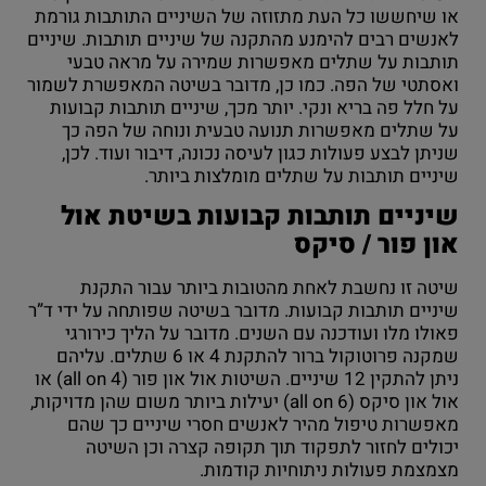
או שיחששו כל העת מתזוזה של השיניים התותבות גורמת
לאנשים רבים להימנע מהתקנה של שיניים תותבות. שיניים
תותבות על שתלים מאפשרות שמירה על מראה טבעי
ואסתטי של הפה. כמו כן, מדובר בשיטה המאפשרת לשמור
על חלל פה בריא ונקי. יותר מכך, שיניים תותבות קבועות
על שתלים מאפשרות תנועה טבעית ונוחה של הפה כך
שניתן לבצע פעולות כגון לעיסה נכונה, דיבור ועוד. לכן,
שיניים תותבות על שתלים מומלצות ביותר.
שיניים תותבות קבועות בשיטת אול
און פור / סיקס
שיטה זו נחשבת לאחת מהטובות ביותר עבור התקנת
שיניים תותבות קבועות. מדובר בשיטה שפותחה על ידי ד”ר
פאולו מלו ועודכנה עם השנים. מדובר על הליך כירורגי
שמקנה פרוטוקול ברור להתקנת 4 או 6 שתלים. עליהם
ניתן להתקין 12 שיניים. השיטות אול און פור (all on 4) או
אול און סיקס (all on 6) יעילות ביותר משום שהן מדויקות,
מאפשרות טיפול מהיר לאנשים חסרי שיניים כך שהם
יכולים לחזור לתפקוד תוך תקופה קצרה וכן השיטה
מצמצמת פעולות ניתוחיות קודמות.