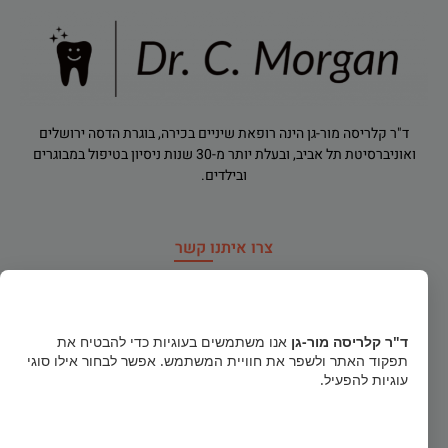
ד"ר קלריסה מור-גן הינה רופאת שיניים בכירה, בוגרת הדסה ירושלים
ואוניברסיטת תל אביב, ובעלת יותר מ-30 שנות ניסיון בטיפול במבוגרים
ובילדים.
צרו איתנו קשר
רח' הירדן 91, רמת גן
×
dr.clarisamorgan@gmail.com
ד"ר קלריסה מור-גן
אנו משתמשים בעוגיות כדי להבטיח את
תפקוד האתר ולשפר את חוויית המשתמש. אפשר לבחור אילו סוגי
טלפון חירום
052-856-1122
עוגיות להפעיל.
03-5740484
קבל הכל
א', ב', ד': 16:00-20:30 ג', ה', ו': 09:00-14:00 (פתוח בימי שישי)