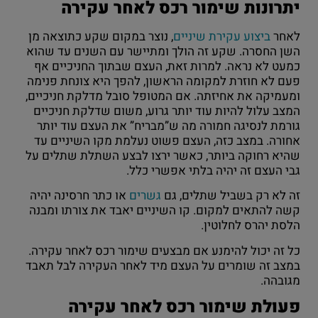
יתרונות שימור רכס לאחר עקירה
לאחר
ביצוע עקירת שיניים
, נוצר במקום שקע כתוצאה מן
השן החסרה. שקע זה הולך ומתיישר עם השנים עד שהוא
כמעט לא נראה. למרות זאת, העצם שבתוך החניכיים אף
פעם לא חוזרת למקומה הראשון, להפך היא צונחת פנימה
ומעמיקה את אחיזתה. אם המטופל סובל מדלקת חניכיים,
המצב עלול להיות עוד יותר גרוע, משום שדלקת חניכיים
גורמת לנסיגה חמורה מה ש”מבריח” את העצם עוד יותר
אחורה. במצב כזה, העצם פשוט נעלמת מקו השיניים עד
שהיא רחוקה ביותר, כאשר ירצו לבצע השתלת שתלים על
גבי העצם זה יהיה בלתי אפשרי כלל.
זה לא רק בשביל שתלים, גם
גשרים
או כתר חרסינה יהיה
קשה להתאים למקום. קו השיניים יאבד את צורתו ומבנה
הלסת יהרס לחלוטין.
כל זה יכול להימנע אם מבצעים שימור רכס לאחר עקירה.
במצב זה שומרים על העצם מיד לאחר העקירה לבל תאבד
מגובהה.
פעולת שימור רכס לאחר עקירה