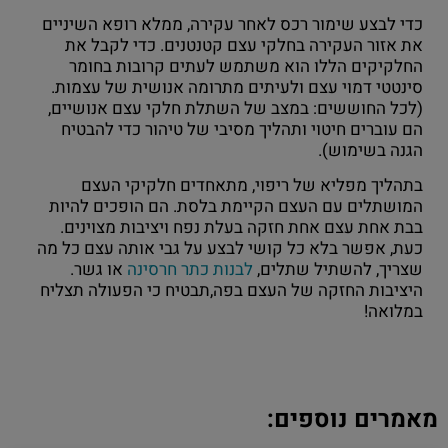
כדי לבצע שימור רכס לאחר עקירה, ממלא רופא השיניים
את אזור העקירה בחלקי עצם קטנטנים. כדי לקבל את
החלקיקים הללו הוא משתמש לעתים קרובות בחומר
סינטטי דמוי עצם ולעיתים מתרומה אנושית של עצמות.
(לכל החוששים: במצב של השתלת חלקי עצם אנושיים,
הם עוברים חיטוי ותהליך מסיבי של טיהור כדי להבטיח
הגנה בשימוש).
בתהליך מפליא של ריפוי, מתאחדים חלקיקי העצם
המושתלים עם העצם הקיימת בלסת. הם הופכים להיות
בבת אחת עצם אחת חזקה בעלת נפח ויציבות מצוינים.
כעת, אפשר בלא כל קושי לבצע על גבי אותה עצם כל מה
שצריך, להשתיל שתלים,
לבנות כתר חרסינה
או גשר.
היציבות החזקה של העצם בפה,תבטיח כי הפעולה תצליח
במלואה!
מאמרים נוספים: