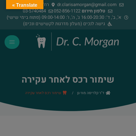
dr.clarisamorgan@gmail.com
רח' הירדן 91, רמת גן
Translate »
טלפון חירום
052-856-1122
03-5740484
א', ב', ד': 16:00-20:30 ג', ה', ו': 09:00-14:00 (פתוח בימי שישי)
גישה לנכים (מעלון מדרגות לקשישים ונכים)
שימור רכס לאחר עקירה
ד"ר קלריסה מור-גן
/
שימור רכס לאחר עקירה