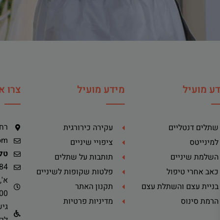
ע מועיל
מידע מועיל
צרו א
רח' ה
שתלים דנטליים
עקירה כירורגית
om
למינייטס
ציפויי שיניים
טלפ
השלמת שיניים
תותבות על שתלים
84
כאב אחרי טיפול
פלטות שקופות לשיניים
בניית עצם והשתלת עצם
תקנון האתר
-14:00
הרמת סינוס
מדיניות פרטיות
גיש