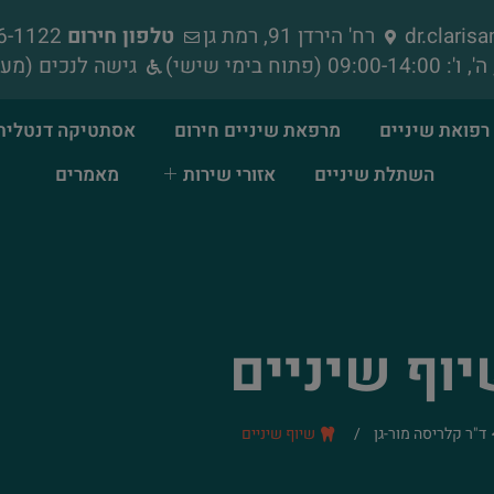
dr.clari
רח' הירדן 91, רמת גן
טלפון חירום
052-856-1122
גישה לנכים (מעל
רפואת שיניים
מרפאת שיניים חירום
אסתטיקה דנטלית
השתלת שיניים
אזורי שירות
מאמרים
וף שיניים
ד"ר קלריסה מור-גן
/
שיוף שיניים