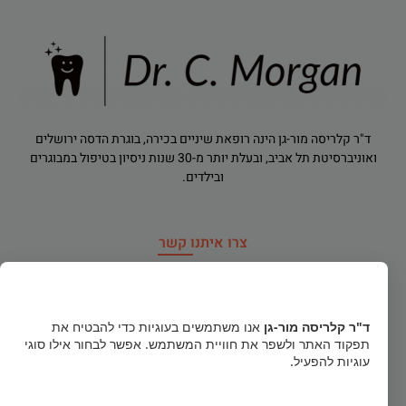
ד"ר קלריסה מור-גן הינה רופאת שיניים בכירה, בוגרת הדסה ירושלים
ואוניברסיטת תל אביב, ובעלת יותר מ-30 שנות ניסיון בטיפול במבוגרים
ובילדים.
צרו איתנו קשר
רח' הירדן 91, רמת גן
×
dr.clarisamorgan@gmail.com
ד"ר קלריסה מור-גן
אנו משתמשים בעוגיות כדי להבטיח את
תפקוד האתר ולשפר את חוויית המשתמש. אפשר לבחור אילו סוגי
טלפון חירום
052-856-1122
עוגיות להפעיל.
03-5740484
קבל הכל