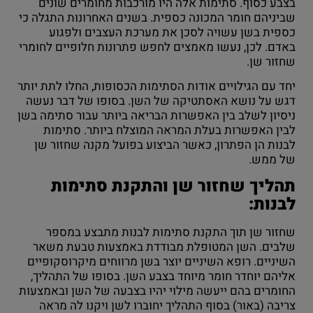
בצבע כסוף. סתימות אלה היו מורכבות מחומרים שונים
שביניהם חומר המכונה כספית. בשנים האחרונות התגלה כי
כספית בשן עשויה לסכן את מערכת העצבים ולפגוע
באדם. לכן, נעשו מאמצים לחפש פתרונות חלופיים לחומרי
שחזור שן.
יחד עם הגילויים אודות הסתימות הכסופות, החלו לתת יותר
דגש על נושא האסתטיקה של השן. בסופו של דבר נעשה
ניסיון לשלב בין האפשרות הבריאה ביותר עבור סתימה בשן
לבין האפשרות בעלת המראה המוצלח ביותר. סתימות
לבנות הן הפתרון, כאשר הביצוע בפועל מקנה שחזור שן
של ממש.
תהליך שחזור שן והתקנת סתימות
לבנות:
שחזור שן תוך התקנת סתימות לבנות מתבצע במספר
שלבים. השן המטופלת מבודדת באמצעות טבעת משאר
השיניים. רופא השיניים יוצר בשן מרווחים מיקרוסקופיים
אליהם יוחדר חומר מיוחד בצבע השן. בסופו של התהליך,
החומרים בהם ייעשה מילוי יהיו בצבעה של השן ובאמצעות
צריבה (באור) בסוף התהליך יחוברו לשן ויקנו לה מראה