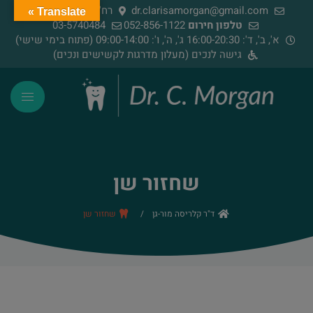
dr.clarisamorgan@gmail.com
רח' הירדן 91, רמת גן
Translate »
טלפון חירום
052-856-1122
03-5740484
א', ב', ד': 16:00-20:30 ג', ה', ו': 09:00-14:00 (פתוח בימי שישי)
גישה לנכים (מעלון מדרגות לקשישים ונכים)
שחזור שן
ד"ר קלריסה מור-גן
/
שחזור שן