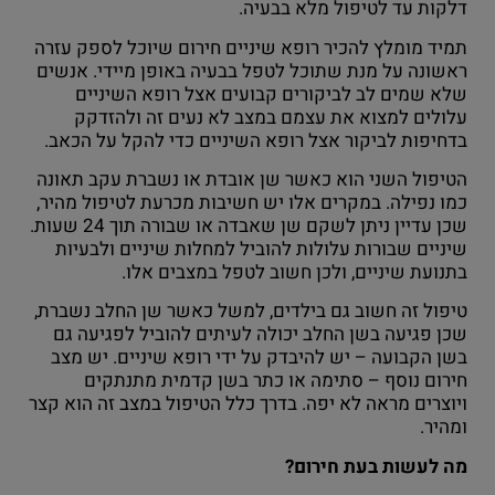
דלקות עד לטיפול מלא בבעיה.
תמיד מומלץ להכיר רופא שיניים חירום שיוכל לספק עזרה
ראשונה על מנת שתוכל לטפל בבעיה באופן מיידי. אנשים
שלא שמים לב לביקורים קבועים אצל רופא השיניים
עלולים למצוא את עצמם במצב לא נעים זה ולהזדקק
בדחיפות לביקור אצל רופא השיניים כדי להקל על הכאב.
הטיפול השני הוא כאשר שן אובדת או נשברת עקב תאונה
כמו נפילה. במקרים אלו יש חשיבות מכרעת לטיפול מהיר,
שכן עדיין ניתן לשקם שן שאבדה או שבורה תוך 24 שעות.
שיניים שבורות עלולות להוביל למחלות שיניים ולבעיות
בתנועת שיניים, ולכן חשוב לטפל במצבים אלו.
טיפול זה חשוב גם בילדים, למשל כאשר שן החלב נשברת,
שכן פגיעה בשן החלב יכולה לעיתים להוביל לפגיעה גם
בשן הקבועה – יש להיבדק על ידי רופא שיניים. יש מצב
חירום נוסף – סתימה או כתר בשן קדמית מתנתקים
ויוצרים מראה לא יפה. בדרך כלל הטיפול במצב זה הוא קצר
ומהיר.
מה לעשות בעת חירום?