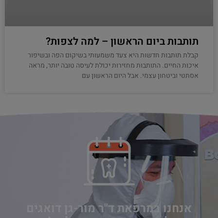
תותבות ביום הראשון – למה לצפות?
קבלת תותבות חדשות היא צעד משמעותי בשיקום הפה ובשיפור
איכות החיים. התותבות מחזירות יכולת לעיסה טובה יותר, מראה
אסתטי וביטחון עצמי. אבל היום הראשון עם
אנחנו במרפאת ד"ר מור-גן דואגים