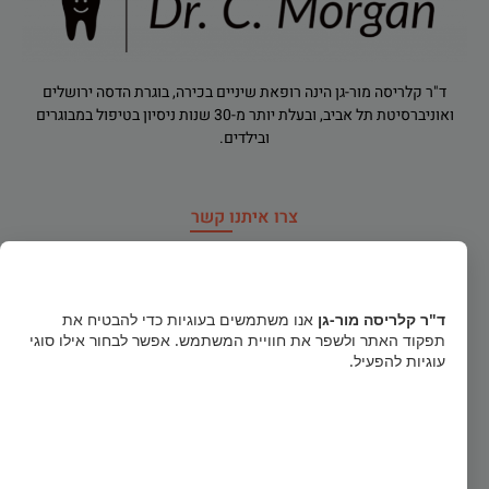
ד"ר קלריסה מור-גן הינה רופאת שיניים בכירה, בוגרת הדסה ירושלים
ואוניברסיטת תל אביב, ובעלת יותר מ-30 שנות ניסיון בטיפול במבוגרים
ובילדים.
צרו איתנו קשר
רח' הירדן 91, רמת גן
×
dr.clarisamorgan@gmail.com
ד"ר קלריסה מור-גן
אנו משתמשים בעוגיות כדי להבטיח את
תפקוד האתר ולשפר את חוויית המשתמש. אפשר לבחור אילו סוגי
טלפון חירום
052-856-1122
עוגיות להפעיל.
03-5740484
קבל הכל
א', ב', ד': 16:00-20:30 ג', ה', ו': 09:00-14:00 (פתוח בימי שישי)
הסר לא הכרחיות
גישה לנכים (מעלון מדרגות לקשישים ונכים)