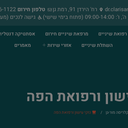
dr.clari
רח' הירדן 91, רמת גן
טלפון חירום
052-856-1122
גישה לנכים (מעל
רפואת שיניים
מרפאת שיניים חירום
אסתטיקה דנטלית
השתלת שיניים
אזורי שירות
מאמרים
ישון ורפואת הפה
קלריסה מור-גן
/
נזקי עישון ורפואת הפה