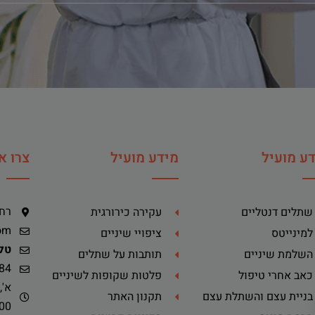
ע מועיל
מידע מועיל
צרו א
רח' ה
שתלים דנטליים
עקירה כירורגית
om
למינייטס
ציפויי שיניים
טלפ
השלמת שיניים
תותבות על שתלים
84
כאב אחרי טיפול
פלטות שקופות לשיניים
בניית עצם והשתלת עצם
תקנון האתר
-14:00