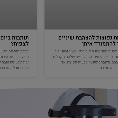
ת נפוצות להצהבת שיניים
תותבות ביום
 להתמודד איתן
לצפות?
 לבנות מעניקות מראה בריא, צעיר ורענן, אך
קבלת תותבות חדשו
ים רבים מבחינים שהשיניים שלהם מקבלות
הפה ובשיפור איכות 
הבהב. מדובר בתופעה טבעית ונפוצה, אך
יכולת לעיסה טובה י
 היא מביכה
עצמי. אבל היום הרא