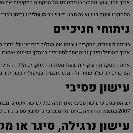
ארוך יותר, עקב מחסור בזרימת דם אל הרקמות המקיפות את ה
המחקר שעסק בנושא זה מצא כי שיעור השתלים שנדחו בקרב מטופלים מעשנים עמד כמעט 16%
ניתוחי חניכיים
בדומה לשתלים, מחקרים שבחנו את ההליך הרפואי של ניתוח בח
ארוך מהרגיל וסיכון גבוה יותר לסיבוכים במהלך הניתוח ואחריו.
אחת המסקנות העיקריות שעלו מסדרת המחקרים הללו היא כי 
הסיכויים לכישלון עתידי ולהימנע מהצורך בטיפולי המשך יקרים 
עישון פסיבי
יש הטוענים כי עישון פסיבי אינו דומה כלל לעישון אקטיבי מ
2007 בנושא זה הראה באופן חד משמעי כי עישון פסיבי גורם לאובדן של מסת העצם. כתוצאה מכך גדל הסיכון לאובדן השן כולה.
עישון נרגילה, סיגר או מ