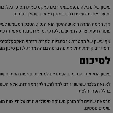
עישון של נרגילה נתפס בעיני רבים כאקט שאינו מסוכן כלל, בו
ומושך אחריו צעירים רבים במגוון גילאים שהולך ופוחת.
אך, האמת המרה היא שההיפך הוא הנכון. הטבק המשמש לעישון נ
עופרת וזפת. צריכה ממושכת לפרקי זמן ארוכים, המאפיינת עיש
אף עישון של מקטרות או סיגריות, למרות הדימוי האקסקלוסיבי
והסיגרים קיימת תחלואת פה ברמה גבוהה מהרגיל, וכן סיכון מוב
לסיכום
עישון הוא אחד הגורמים העיקריים למחלות ופגיעות המתרחשות 
לא זאת בלבד שעישון גורם למחלות, חלקן ממאירות, אלא השפע
בחלל הפה והלסת.
מרפאת שיניים ד”ר מורגן מעניקה טיפולי שיניים על ידי צוות מומ
שיניים נוספים.