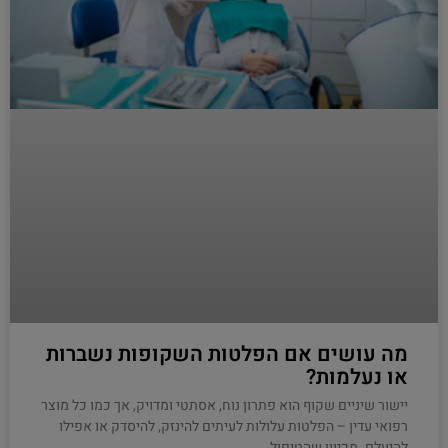
מה עושים אם הפלטות השקופות נשברות
או נעלמות?
יישור שיניים שקוף הוא פתרון נוח, אסתטי ומדויק, אך כמו כל מוצר
רפואי עדין – הפלטות עלולות לעיתים להינזק, להיסדק או אפילו
להיעלם. מכיוון שהטיפול