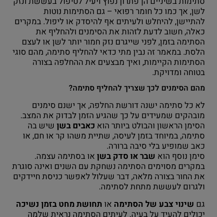
סתימות בשיניים הן פתרון נפוץ ויעיל לטיפול בעששת ונזק
לשן, אך כמו כל חומר רפואי – גם הסתימות נוטות
להתיישן, להיחלש ולעיתים אף להיסדק או ליפול. במקרים
כאלה, חשוב לדעת לזהות את הסימנים ולהחליף את
הסתימה בזמן, לפני שייגרם נזק חמור יותר לשן או לעצם
הלסת. במאמר זה נבין מתי כדאי להחליף סתימה, מהם סוגי
הסתימות הקיימות, ואיך מבצעים את ההחלפה בצורה
בטוחה ומדויקת.
מהם הסימנים לכך שצריך להחליף סתימה?
לא כל סתימה ישנה דורשת החלפה, אך ישנם סימנים
מובהקים שמעידים על כך שהגיע הזמן לבדוק את המצב.
הסימן הראשון והבולט ביותר הוא
כאבים בשן
שיש בה
סתימה, במיוחד בזמן לעיסה, שתיית משהו קר או חם, או
כאב שמופיע בלי סיבה ברורה.
סימן נוסף הוא
שבר או סדק בשן
או בסתימה עצמה.
במקרים מסוימים הסתימה נשחקת עם השנים ואינה סוגרת
את החור בצורה מלאה, דבר שעלול לאפשר כניסת חיידקים
ולגרום לעששת מתחת לסתימה.
גם
שינוי צבע של הסתימה
או
תחושת מחט בזמן נשיכה
יכולים להעיד על בעיה. לעיתים הסתימה נראית שלמה