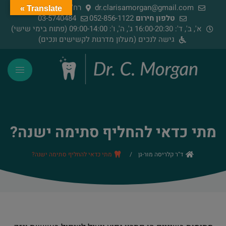
dr.clarisamorgan@gmail.com
רח' הירדן 91, רמת גן
Translate »
טלפון חירום
052-856-1122
03-5740484
א', ב', ד': 16:00-20:30 ג', ה', ו': 09:00-14:00 (פתוח בימי שישי)
גישה לנכים (מעלון מדרגות לקשישים ונכים)
מתי כדאי להחליף סתימה ישנה?
ד"ר קלריסה מור-גן
/
מתי כדאי להחליף סתימה ישנה?