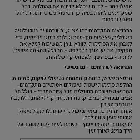
אפילו כתר – לכן חשוב לא לדחות את ההחלטה. ככל
שמקדימים לזהות בעיה, כך הטיפול פשוט יותר, זול יותר
ופולשני פחות.
במרפאות מתקדמות כמו
מור-גן
, משתמשים בטכנולוגיה
דיגיטלית, מצלמות תוך-פיות וצילומי רנטגן מדויקים, כדי
לאבחן את הסתימות ולוודא שהן ממשיכות למלא את
תפקידן. אם יש צורך בהחלפה – תתבצע התאמה אישית
לחומר, לצבע השן, ולאסתטיקה של הפה.
המרפאה לשירותכם – גם בשישי
מרפאת
מור-גן
ברמת גן מתמחה בטיפולי שיקום, סתימות,
החלפת סתימות ישנות וטיפולים אסתטיים מתקדמים.
המרפאה משרתת מטופלים מכל אזור המרכז – כולל תל
אביב, גבעתיים, בני ברק, פתח תקווה, קריית אונו, חולון, בת
ים ורמת השרון.
אנחנו זמינים גם
בימי שישי
, כדי שתוכלו לקבל טיפול
איכותי בזמן שנוח לכם.
לתיאום בדיקה או ייעוץ – נשמח לעזור לכם לשמור על
חיוך בריא, לאורך זמן.