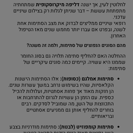
לחלוטין לעין, אך ישנה
דליפה מיקרוסקופית
שמתחתיה
מתפתחת עששת – דבר שניתן לגלות רק בצילום שיניים
עדכני.
רופאי שיניים ממליצים לבדוק את מצב הסתימות אחת
לשנה, ובפרט אם עברו יותר מחמש שנים מאז הטיפול
האחרון.
מהם הסוגים הנפוצים של סתימות, ולמה זה משנה?
ההחלטה האם להחליף סתימה תלויה גם בסוג החומר
שממנו היא עשויה. קיימים כמה סוגים עיקריים של
סתימות:
סתימות אמלגם (כסופות):
אלו הסתימות הישנות
הקלאסיות, שהיו בשימוש נרחב במשך עשרות שנים.
הן חזקות מאוד אך פחות אסתטיות, ועלולות להכיל
כספית. עם הזמן הן עשויות לגרום להתרחבות או
התכווצות של השן, מה שמוביל לסדקים. רבים
בוחרים להחליף אותן גם ממניעים אסתטיים
ובריאותיים.
סתימות קומפוזיט (לבנות):
סתימות מודרניות בצבע