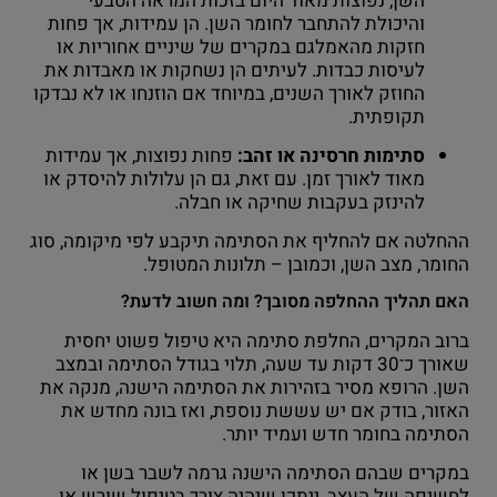
השן, נפוצות מאוד היום בזכות המראה הטבעי
והיכולת להתחבר לחומר השן. הן עמידות, אך פחות
חזקות מהאמלגם במקרים של שיניים אחוריות או
לעיסות כבדות. לעיתים הן נשחקות או מאבדות את
החוזק לאורך השנים, במיוחד אם הוזנחו או לא נבדקו
תקופתית.
סתימות חרסינה או זהב:
פחות נפוצות, אך עמידות
מאוד לאורך זמן. עם זאת, גם הן עלולות להיסדק או
להינזק בעקבות שחיקה או חבלה.
ההחלטה אם להחליף את הסתימה תיקבע לפי מיקומה, סוג
החומר, מצב השן, וכמובן – תלונות המטופל.
האם תהליך ההחלפה מסובך? ומה חשוב לדעת?
ברוב המקרים, החלפת סתימה היא טיפול פשוט יחסית
שאורך כ־30 דקות עד שעה, תלוי בגודל הסתימה ובמצב
השן. הרופא מסיר בזהירות את הסתימה הישנה, מנקה את
האזור, בודק אם יש עששת נוספת, ואז בונה מחדש את
הסתימה בחומר חדש ועמיד יותר.
במקרים שבהם הסתימה הישנה גרמה לשבר בשן או
לחשיפה של העצב, ייתכן שיהיה צורך בטיפול שורש או