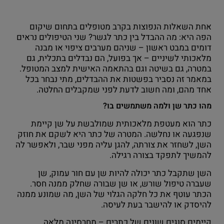
אחת השאלות הנפוצות בקרב מטופלים בתחום שיקום
הפה היא: מה ההבדל בין כתר לגשר? שני הטיפולים נראים
דומים במבט ראשון – שניהם מערבים ציפוי או מבנה
מלאכותי לשיניים – אך בפועל, הם נבדלים בתכלית, גם
במטרה, גם בשיטה וגם בהתאמה האישית למצב המטופל.
במאמר זה נסביר בפשטות את ההבדלים, מתי נבחר בכל
אחד מהם, ומה חשוב לדעת לפני שמקבלים החלטה.
מהו כתר שן ולמה משתמשים בו?
כתר הוא מעטפת מלאכותית שמולבשת על שן קיימת
שנפגעה או נחלשה. המטרה של כתר היא לשקם את חוזק
השן, לשחזר את צורתה, להגן עליה מפני שבר, ולאפשר לה
להמשיך לתפקד בצורה רגילה.
השן שתקבל כתר יכולה להיות שן עם חור עמוק, שן
שעברה טיפול שורש, או שן שבורה שחלק ממנה חסר.
הכתר עוטף את כל חלקה הגלוי של השן, מה שמונע ממנה
להיסדק או להישבר בעת לעיסה.
קיימים סוגים שונים של כתרים – מחרסינה מלאה,