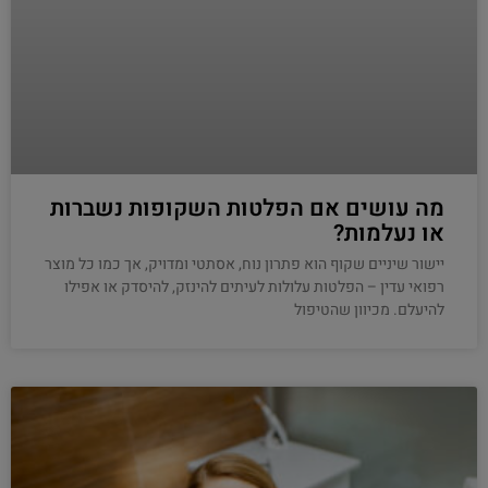
מה עושים אם הפלטות השקופות נשברות
או נעלמות?
יישור שיניים שקוף הוא פתרון נוח, אסתטי ומדויק, אך כמו כל מוצר
רפואי עדין – הפלטות עלולות לעיתים להינזק, להיסדק או אפילו
להיעלם. מכיוון שהטיפול