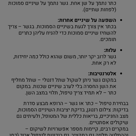
כתר נתמך על שן אחת. גשר נתמך על שיניים סמוכות
(לפחות שתיים).
השפעה על שיניים אחרות:
בכתר אין צורך לגעת בשיניים הסמוכות. בגשר – צריך
להשחיז שיניים סמוכות כדי להניח עליהן כתרים
תומכים.
עלות:
גשר לרוב יקר יותר, משום שהוא כולל כמה יחידות,
לא רק אחת.
אלטרנטיבות:
במקום גשר ניתן לשקול שתל דנטלי – שתל מחליף
את השן החסרה בלי לערב שיניים שכנות. במקום
כתר – לא תמיד צריך טיפול, תלוי במצב השן.
בבחירת טיפול – כתר או גשר – הרופא מבצע סדרת
בדיקות: צילום רנטגן, בדיקת יציבות השיניים הסמוכות,
מצב החניכיים, בריאות כללית של המטופל, ולעיתים גם
שיקולים אסתטיים.
במקרים רבים, קיימות מספר אפשרויות לשיקום –
וההחלטה תלויה גם בתקציב, גם בנכונות לטיפול ארוך (כמו