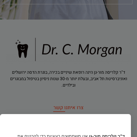
ד"ר קלריסה מור-גן הינה רופאת שיניים בכירה, בוגרת הדסה ירושלים
ואוניברסיטת תל אביב, ובעלת יותר מ-30 שנות ניסיון בטיפול במבוגרים
ובילדים.
צרו איתנו קשר
רח' הירדן 91, רמת גן
×
dr.clarisamorgan@gmail.com
ד"ר קלריסה מור-גן
אנו משתמשים בעוגיות כדי להבטיח את