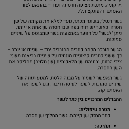
זירקוניה, מתכת מצופה חרסינה ועוד – בהתאם לצורך
האסתטי והפונקציונלי.
גשר דנטלי, בשונה מכתר, נועד למלא את מקומה של שן
חסרה. כאשר יש רווח בפה שבו חסרה שן אחת או יותר,
ניתן "לגשר" על הפער באמצעות גשר שמבוסס על שיניים
סמוכות.
הגשר מורכב מכמה כתרים מחוברים יחד – שניים או יותר –
כך ששני כתרים קיצוניים מונחים על שיניים בריאות משני
צידי הרווח, וביניהם שן מלאכותית (שן תלויה) מחליפה את
השן החסרה.
גשר מאפשר לשמור על מבנה הלסת, למנוע תזוזה של
שיניים סמוכות, לשפר לעיסה ודיבור, וגם לשפר את
האסתטיקה.
ההבדלים המרכזיים בין כתר לגשר
מטרה טיפולית:
כתר מחזק שן קיימת. גשר מחליף שן חסרה.
תמיכה: