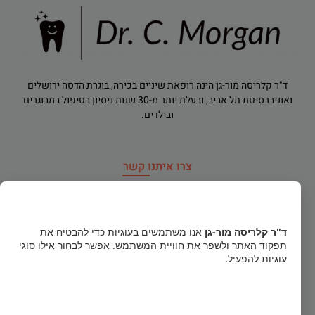
ד"ר קלריסה מור-גן הינה רופאת שיניים בכירה, בוגרת הדסה ירושלים
ואוניברסיטת תל אביב, ובעלת יותר מ-30 שנות ניסיון בטיפול במבוגרים
ובילדים.
צרו איתנו קשר
רח' הירדן 91, רמת גן
×
dr.clarisamorgan@gmail.com
ד"ר קלריסה מור-גן
אנו משתמשים בעוגיות כדי להבטיח את
תפקוד האתר ולשפר את חוויית המשתמש. אפשר לבחור אילו סוגי
טלפון חירום
052-856-1122
עוגיות להפעיל.
03-5740484
קבל הכל
א', ב', ד': 16:00-20:30 ג', ה', ו': 09:00-14:00 (פתוח בימי שישי)