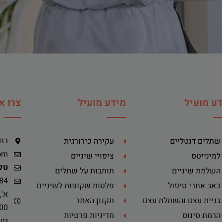
ע מועיל
מידע מועיל
צרו א
רח' ה
שתלים דנטליים
עקירה כירורגית
om
למינייטס
ציפויי שיניים
טלפ
השלמת שיניים
תותבות על שתלים
84
כאב אחרי טיפול
פלטות שקופות לשיניים
בניית עצם והשתלת עצם
תקנון האתר
-14:00
הרמת סינוס
מדיניות פרטיות
גיש