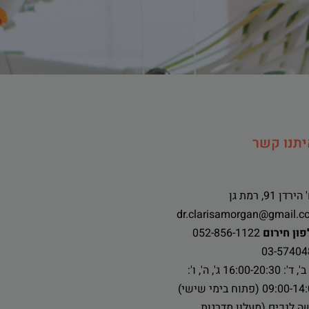
יתנו קשר
ירדן 91, רמת גן
dr.clarisamorgan@gmail.c
ון חירום
052-856-1122
03-57404
א', ב', ד': 16:00-20:30 ג', ה', ו':
09:00 (פתוח בימי שישי)
ה לנכים (מעלון מדרגות