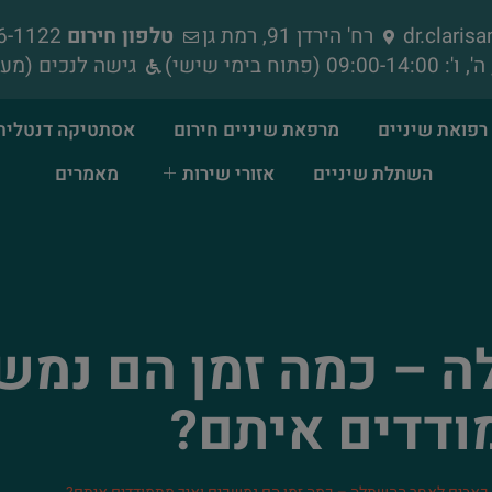
dr.clari
רח' הירדן 91, רמת גן
טלפון חירום
052-856-1122
גישה לנכים (מעל
רפואת שיניים
מרפאת שיניים חירום
אסתטיקה דנטלית
השתלת שיניים
אזורי שירות
מאמרים
 – כמה זמן הם נמשכ
ודדים איתם?