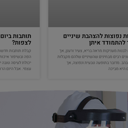
ת נפוצות להצהבת שיניים
תותבות ביום
 להתמודד איתן
לצפות?
 לבנות מעניקות מראה בריא, צעיר ורענן, אך
קבלת תותבות חדשו
ים רבים מבחינים שהשיניים שלהם מקבלות
הפה ובשיפור איכות 
הבהב. מדובר בתופעה טבעית ונפוצה, אך
יכולת לעיסה טובה י
 היא מביכה
עצמי. אבל היום הרא