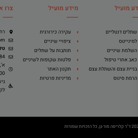
ע מועיל
מידע מועיל
צרו א
רח' ה
שתלים דנטליים
עקירה כירורגית
om
למינייטס
ציפויי שיניים
טלפ
השלמת שיניים
תותבות על שתלים
84
כאב אחרי טיפול
פלטות שקופות לשיניים
בניית עצם והשתלת עצם
תקנון האתר
-14:00
הרמת סינוס
מדיניות פרטיות
גיש
לקש