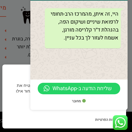
מיד
היי, זה איתן, מהמרכז הרב-תחומי
לרפואת שיניים ושיקום הפה,
בהנהלת ד׳׳ר קלריסה מורגן,
אשמח לעזור לך בכל עניין.
ד"ר קלריסה מור-גן הינה רופאת שיניים בכירה, בוגרת
הדסה ירושלים ואוניברסיטת תל אביב, ובעלת יותר
מ-30 שנות ניסיון בטיפול במבוגרים ובילדים.
×
ד"ר קלריסה מור-גן
אנו משתמשים בעוגיות כדי להבטיח את
שליחת הודעה ב-WhatsApp
תפקוד האתר ולשפר את חוויית המשתמש. אפשר לבחור אילו
סוגי עוגיות להפעיל.
מחובר
קבל הכל
הסר לא הכרחיות
העדפות
מדיניות הפרטיות
© 2022 ד"ר קלריסה מור-גן, כל הזכויות שמורות