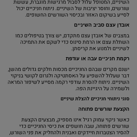
השיניים, המטופל עלול לסבול מרגישות מוגברת, עששת
שורשים, וחוסר יציבות של השיניים. ניתוח חניכיים יכול
לסייע בשיקום האזור ובכיסוי השורשים החשופים.
אובדן עצם סביב השיניים
במצבים של אובדן עצם מתקדם, יש צורך בטיפולים כמו
השתלת עצם או הרמת סינוס כדי לשקם את התמיכה
לשיניים ולמנוע את קריסתן.
רקמת חניכיים עבה או עודפת
ישנם מקרים שבהם החניכיים מכסות חלקים גדולים מהשן,
דבר שעלול להשפיע על האסתטיקה ולגרום לקושי בניקוי
השיניים. ניתוח להסרת עודפי רקמה מסייע לשיפור המראה
ולשמירה על היגיינת הפה.
סוגי ניתוחי חניכיים להצלת שיניים
הקצעת שורשים פתוחה
כאשר ניקוי עמוק רגיל אינו מספיק, מבצעים הקצעת
שורשים פתוחה, שבה חושפים את כיסי החניכיים כדי
להסיר הצטברות חיידקים ואבנית ולהחליק את פני השורש,