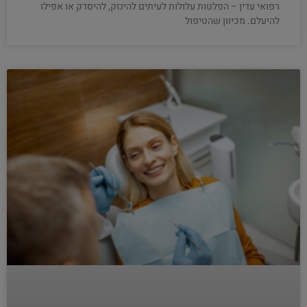
רפואי עדין – הפלטות עלולות לעיתים להינזק, להיסדק או אפילו
להיעלם. מכיוון שהטיפול