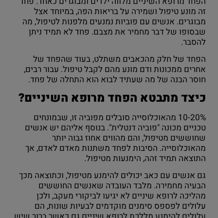
הפחד מרופא השיניים מלווה ילדים ומבוגרים כאחד. פחד
זה מונע טיפול ושמירה על בריאות הפה, במיוחד אצל
מבוגרים. אנשים עם פוביות נמנעים מלפנות לטיפול, מה
שבסופו של דבר מחמיר את מצבם. פחד לא תמיד ניתן
להסבר.
הפחד של חלק מהכאבים משתלט, בעוד שהפחד של
אחרים ממכונות ודם מונע מהם לקבל טיפול. עבור רבים,
חוסר הבנה של מה שעתיד לבוא הוא התחלה של פחד.
כיצד מתבטא הפחד מרופא השיניים?
10-20% מהאוכלוסייה סובלים מפוביה זו, שבמונחים
טכניים מכונה "פוביה דנטלית". בנוסף אליהם יש אנשים
שחוששים מטיפול, והם מהווים אחוז גבוה יותר
מהאוכלוסייה. הסיבות לפחד משתנות מאדם לאדם, אך
התוצאה תמיד זהה, הימנעות מטיפול.
גם אנשים עם כאב יכולים להימנע מטיפול, וכתוצאה מכך
הבעיה מחמירה. מלבד העובדה שאנשים החוששים
מהליכה לרופא שיניים לא יגיעו לביקורי מעקב, ולכן
עלולים לפספס סימנים מוקדמים לבעיות שונות, הם
עלולים להימנע מללכת לרופא שיניים גם כאשר ברור שיש