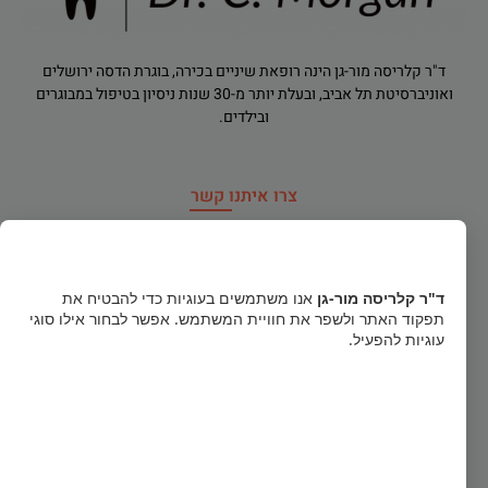
ד"ר קלריסה מור-גן הינה רופאת שיניים בכירה, בוגרת הדסה ירושלים
ואוניברסיטת תל אביב, ובעלת יותר מ-30 שנות ניסיון בטיפול במבוגרים
ובילדים.
צרו איתנו קשר
רח' הירדן 91, רמת גן
×
dr.clarisamorgan@gmail.com
ד"ר קלריסה מור-גן
אנו משתמשים בעוגיות כדי להבטיח את
תפקוד האתר ולשפר את חוויית המשתמש. אפשר לבחור אילו סוגי
טלפון חירום
052-856-1122
עוגיות להפעיל.
03-5740484
קבל הכל
א', ב', ד': 16:00-20:30 ג', ה', ו': 09:00-14:00 (פתוח בימי שישי)
הסר לא הכרחיות
גישה לנכים (מעלון מדרגות לקשישים ונכים)
העדפות