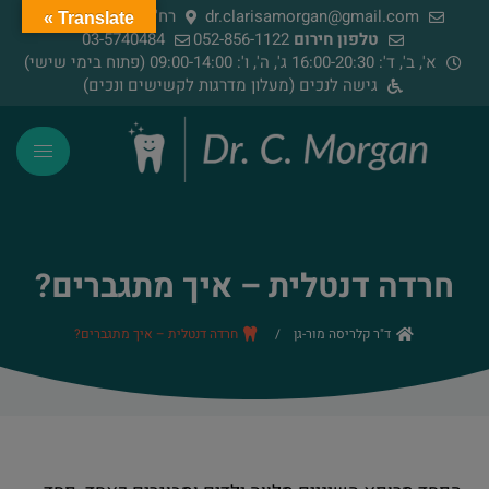
dr.clarisamorgan@gmail.com
רח' הירדן 91, רמת גן
Translate »
טלפון חירום
052-856-1122
03-5740484
א', ב', ד': 16:00-20:30 ג', ה', ו': 09:00-14:00 (פתוח בימי שישי)
גישה לנכים (מעלון מדרגות לקשישים ונכים)
חרדה דנטלית – איך מתגברים?
ד"ר קלריסה מור-גן
/
חרדה דנטלית – איך מתגברים?