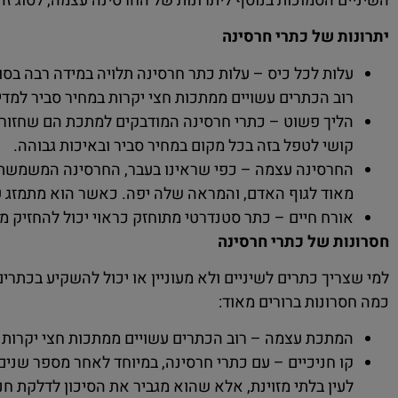
השיניים הסמוכות בנוסף ליתרונות של החרסינה עצמה, לסוג זה 
יתרונות של כתרי חרסינה
עלות לכל כיס – עלות כתר חרסינה תלויה במידה רבה בסו
רוב הכתרים עשויים ממתכות חצי יקרות במחיר סביר למדי
הליך פשוט – כתרי חרסינה המודבקים למתכת הם שחזור שינ
קושי לטפל בזה בכל מקום במחיר סביר ובאיכות גבוהה.
החרסינה עצמה – כפי שראינו בעבר, החרסינה המשמשת לכ
מאוד לגוף האדם, והמראה שלה יפה. כאשר הוא מתמזג 
אורח חיים – כתר סטנדרטי מתוחזק כראוי יכול להחזיק מעמד 7 עד 10 שנים ללא בעיות, לפעמי
חסרונות של כתרי חרסינה
למי שצריך כתרים לשיניים ולא מעוניין או יכול להשקיע בכתר
כמה חסרונות ברורים מאוד:
המתכת עצמה – רוב הכתרים עשויים ממתכות חצי יקרות שיכ
קו חניכיים – עם כתרי חרסינה, במיוחד לאחר מספר שנ
לעין בלתי מזוינת, אלא שהוא מגביר את הסיכון לדלקת חני