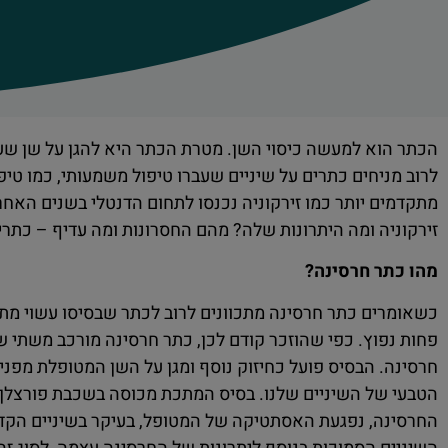
הכתר הוא למעשה כיסוי השן. מטרת הכתר היא להגן על שן שעבר
לרוב מניחים כתרים על שיניים שעברו טיפול משמעותי, כמו טיפ
מתקדמים יותר כמו זירקוניה נכנסו לתחום הדנטלי בשנים האחרו
זירקוניה ומה היתרונות שלה? מהם החסרונות ומה עדיף – כתרי 
מהו כתר חרסינה?
כשאומרים כתר חרסינה מתכוונים לרוב לכתר שבסיסו עשוי מתכ
פחות נפוץ. כפי שהוזכר קודם לכן, כתר חרסינה מורכב משתי שכ
חרסינה. הבסיס פועל כחיזוק נוסף ומגן על השן המטופלת מפני 
הטבעי של השיניים שלנו. בסיס המתכת מכוסה בשכבת פורצלן
החרסינה, נפגעת האסתטיקה של המטופל, בעיקר בשיניים הקדמ