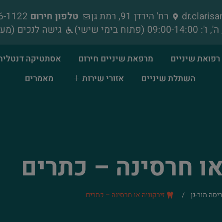
dr.clari
רח' הירדן 91, רמת גן
טלפון חירום
052-856-1122
גישה לנכים (מעל
רפואת שיניים
מרפאת שיניים חירום
אסתטיקה דנטלית
השתלת שיניים
אזורי שירות
מאמרים
או חרסינה – כתרים
יסה מור-גן
/
זירקוניה או חרסינה – כתרים