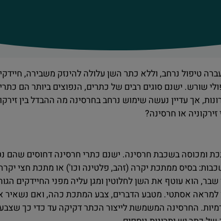
ה טיפול נרחב, וללא כתר השן עלולה להינזק משבירה, חיידקים
ולי שורש. ישנם סוגים רבים של כתרים, הנפוצים ביותר הם כתרי
נות, אך עדיין נעשה שימוש נרחב בחרסינה מה ההבדל בין זירקו
זירקוניה או חרסינה?
ת ומכוסה בשכבת חרסינה. ישנם כתרי חרסינה דחוסים שהם נטו
בות: בסיס ממתכת יקרה (זהב, פלטינה וכו') או מתכת חצי יקרה 
שבר, הוא עוטף את השן לחלוטין ומגן עליה מפני החיידקים הגו
 למראה אסתטי. מטבע הדברים, צבע המתכת כהה, ואם נשאיר 
יות. החרסינה המשמשת לייצור הכתר דקיקה עד כדי כך שצבעה