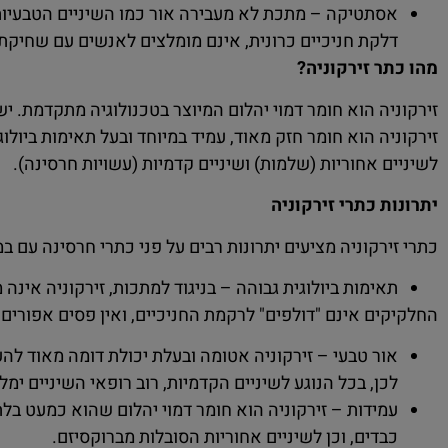
אסתטיקה – מתכת לא מעבירה אור כמו השיניים הטבעיות 
דלקת חניכיים כרונית, אינם מומלצים לאנשים עם שחיקת ש
מהו כתר זירקוניה?
זירקוניה הוא חומר דמוי יהלום המיוצר בטכנולוגיה מתקדמת. י
זירקוניה הוא חומר חזק מאוד, עמיד במיוחד ובעל תאימות ביול
לשיניים אחוריות (שלמות) ושיניים קדמיות (עשויות חרסינה).
יתרונות כתרי זירקוניה
כתרי זירקוניה מציעים יתרונות רבים על פני כתרי חרסינה עם ב
תאימות ביולוגית גבוהה – בניגוד למתכות, זירקוניה אינה
החלקיקים אינם "דולפים" לרקמת החניכיים, ואין פסים אפורים ב
אור טבעי – זירקוניה אטומה ובעלת יכולת דומה מאוד להע
לכן, בכל הנוגע לשיניים הקדמיות, רוב רופאי השיניים י
עמידות – זירקוניה הוא חומר דמוי יהלום שהוא כמעט בלת
כבדים, וכן לשיניים אחוריות הסובלות מברוקסיזם.