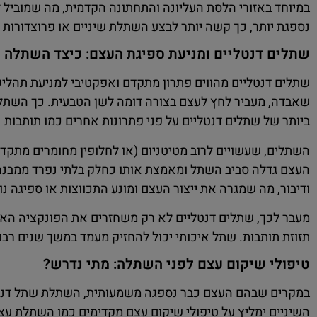
במיוחד באזורי הלסת העליונה והתחתונה הקדמית, מה שמוביל ל
נספגת יותר, כך קשה יותר לבצע השתלת שיניים או פרוצדורות
שתלים דנטליים ומניעת ספיגת העצם: כיצד השתלה ע
שתלים דנטליים מהווים פתרון מתקדם ואפקטיבי למניעת תהלי
שאבדה, מעביר לחץ לעצם בצורה דומה לשן הטבעית. כך השתל 
ביותר של שתלים דנטליים על פני פתרונות אחרים כמו תותבות 
השתלים, שעשויים לרוב מטיטניום (או לחלופין מחומרים מתקד
העצם גדלה סביב השתל ומאמצת אותו כחלק בלתי נפרד ממבנה
ודיבור, מה שמגרה את ייצור העצם ומונע התכווצות או ספיגה נו
מעבר לכך, שתלים דנטליים לא רק משחזרים את הפונקציה האס
תזוזת תותבות. שתל איכותי יכול להחזיק מעמד במשך שנים רבות
טיפולי שיקום עצם לפני השתלה: מתי נדרש?
במקרים שבהם העצם כבר נספגה משמעותית, השתלת שתל דנטלי
השיניים ימליץ על טיפולי שיקום עצם מקדימים כמו השתלת ע