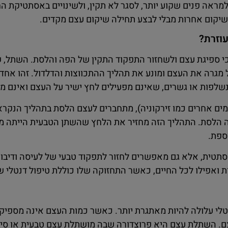
מראה פנים שקוע יותר, לסגר לא תקין, ולשינויים באסתטיקת ה
 שיקום אחרות מבלי לבצע תחילה שיקום עצם מקדים.
וזרת?
כי ספיגת עצם ולשחזור התפקוד התקין של הפה והלסת. השתל,
מגרה את העצם ומונע את תהליך ההתכווצות והדלדול. זהו אחד
נשלפות או גשרים, שאינם מפעילים לחץ ישיר על העצם ואינם מ
מים אחרים כמו זירקוניה), מתחברים לעצם הלסת בתהליך הנקרא
 הלסת. התהליך הזה מחזיר את הלחץ שהשתן הטבעית הייתה מ
ספת.
תטית, אלא גם מאפשרים לחזור לתפקוד טבעי של לעיסה ודיבור
 ואפילו לכל החיים, כאשר התחזוקה שלו כוללת טיפול דנטלי שג
 עלולה להיות מאתגרת יותר. כאשר כמות העצם אינה מספיקה
צם. השתלת עצם היא פרוצדורה שבה מושתלת עצם טבעית או סי