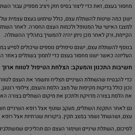
מחסור בעצם, זאת כדי ליצור בסיס חזק ויציב מספיק עבור השתל
ישנן כמה שיטות להשתלת עצם, כולל שימוש בעצם עצמית של 
למצבו האישי של המטופל ולכמות העצם החסרה. לאחר השתלת
הקיימת, ורק לאחר מכן ניתן יהיה להמשיך בתהליך ההשתלה.
בנוסף להשתלת עצם, ישנם טיפולים נוספים שיכולים לסייע במ
העליונה כאשר ישנו מחסור בעצם כדי לתמוך בשתלים באזור ה
חשיבות התכנון והמעקב: הצלחת הטיפול לטווח ארוך
כדי להבטיח שהשתלת השיניים תצליח ותשמר את העצם לטווח ה
נכון כולל בדיקות מקיפות של מצב הלסת והעצם, צילומי רנטגן,
את הלסת בצורה מדויקת ולתכנן את מיקום השתלים בצורה האו
גם לאחר התקנת השתלים, מעקב שוטף אצל רופא השיניים חשוב
עצם, ושהשתל נשמר במצב תקין. ביקורות שגרתיות אצל רופא הש
לסיכום, השתלת שיניים ושימור העצם הם תהליכים שמשתלבים