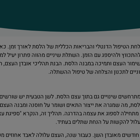
לחת הטיפול הדנטלי והבריאות הכללית של הלסת לאורך זמן. כ
ווץ ולהיספג עם הזמן. השתלת שיניים מהווה פתרון יעיל למני
שימור העצם ותמיכה במבנה הלסת. הבנת תהליכי אובדן העצם, 
ניים לתכנון והצלחה של טיפול ההשתלה.
א מתרחשים שינויים גם בתוך עצם הלסת. לשן הטבעית יש שורשים
לסת, מה שמגרה את ייצור התאים ושומר על חוסנה ומבנה העצם.
תחילה לספוג את עצמה בהדרגה. תהליך זה, הנקרא "ספיגת עצם
לול להקשות על הנחת שתלים בעתיד.
ודשים מאובדן השן. כעבור שנה, העצם עלולה לאבד אחוזים מ