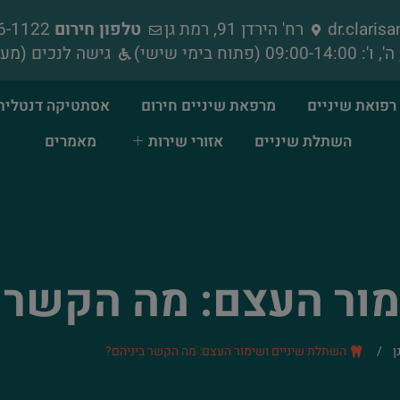
dr.clari
רח' הירדן 91, רמת גן
טלפון חירום
052-856-1122
גישה לנכים (מעל
רפואת שיניים
מרפאת שיניים חירום
אסתטיקה דנטלית
השתלת שיניים
אזורי שירות
מאמרים
ור העצם: מה הקשר 
ן
/
השתלת שיניים ושימור העצם: מה הקשר ביניהם?