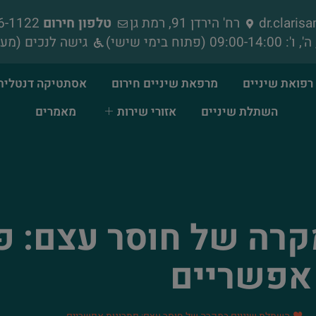
dr.clari
רח' הירדן 91, רמת גן
טלפון חירום
052-856-1122
גישה לנכים (מעל
רפואת שיניים
מרפאת שיניים חירום
אסתטיקה דנטלית
השתלת שיניים
אזורי שירות
מאמרים
רה של חוסר עצם: פ
אפשריים