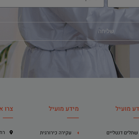
שליחה
ע מועיל
מידע מועיל
צרו א
רח' ה
שתלים דנטליים
עקירה כירורגית