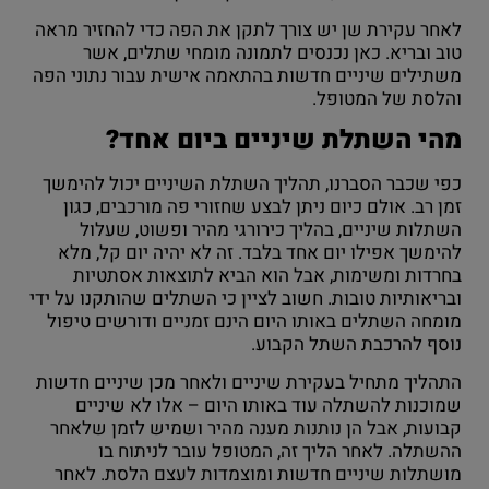
לאחר עקירת שן יש צורך לתקן את הפה כדי להחזיר מראה
טוב ובריא. כאן נכנסים לתמונה מומחי שתלים, אשר
משתילים שיניים חדשות בהתאמה אישית עבור נתוני הפה
והלסת של המטופל.
מהי השתלת שיניים ביום אחד?
כפי שכבר הסברנו, תהליך השתלת השיניים יכול להימשך
זמן רב. אולם כיום ניתן לבצע שחזורי פה מורכבים, כגון
השתלות שיניים, בהליך כירורגי מהיר ופשוט, שעלול
להימשך אפילו יום אחד בלבד. זה לא יהיה יום קל, מלא
בחרדות ומשימות, אבל הוא הביא לתוצאות אסתטיות
ובריאותיות טובות. חשוב לציין כי השתלים שהותקנו על ידי
מומחה השתלים באותו היום הינם זמניים ודורשים טיפול
נוסף להרכבת השתל הקבוע.
התהליך מתחיל בעקירת שיניים ולאחר מכן שיניים חדשות
שמוכנות להשתלה עוד באותו היום – אלו לא שיניים
קבועות, אבל הן נותנות מענה מהיר ושמיש לזמן שלאחר
ההשתלה. לאחר הליך זה, המטופל עובר לניתוח בו
מושתלות שיניים חדשות ומוצמדות לעצם הלסת. לאחר