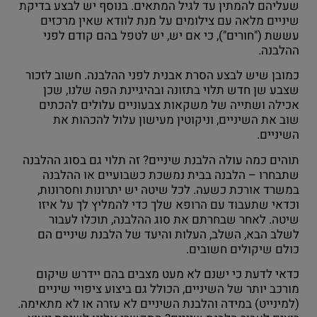
שעליהם להמתין עד לגיל המתאים. בנוסף יש לבצע בדיקת
שיניים מלאה עם צילומים על מנת לוודא שאין מרכזים
עששת ("חורים"), כי אם יש, יש לטפל בהם קודם לפני
ההלבנה.
כמובן שיש לבצע הסרת אבנית לפני ההלבנה. חשוב לזכור
שצבע שן חדש תלוי בתזונה ובהיגיינת הפה שלנו, שכן
אכילה ושתייה של משקאות צבעוניים עלולים להכתים
שוב את השיניים, וניקוטין מעישון עלול להכהות את
השיניים.
תוהים כמה עולה הלבנת שיניים? זה תלוי גם בסוג ההלבנה
שתבחרו – הלבנה בבית נמשכת כשבועיים או ההלבנה
במשרד אורכת כשעה. לכל שיטה יש יתרונות וחסרונות,
וכדאי שתעבוד עם הרופא שלך כדי להמליץ ​​לך על איזו
שיטה. לאחר שבחרתם את סוג ההלבנה, תוכלו לעבור
לשלב הבא, השלב, העלות והיעד של הלבנת שיניים הם
כולם שיקולים חשובים.
כדאי לדעת כי ישנם לא מעט מצבים בהם יידרש שיקום
מורכב יותר של השיניים, הכולל גם ביצוע ציפויי שיניים
(למינייט) במידה והלבנת השיניים לא עזרה או לא מתאימה.