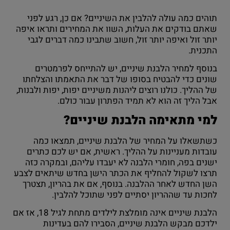
תוהים כמה עולה להלבין את השיניים? אם כן, רגע לפני
שאתם בודקים את העלות, השוו את המחירים ותראו איפה
יותר זול ואיפה יותר זול, חשוב שתבינו כמה דברים לגבי
התכנית.
בנוסף למחיר הלבנת שיניים, יש להתייחס לפרמטרים
שונים כדי להבטיח בסופו של דבר את התאמתו והצלחתו
של ההליך. כולנו רוצים ליהנות משיניים יפות, יפות ולבנות,
אבל הליך זה הוא לא תמיד הפתרון עבור כולם.
למי מתאימה הלבנת שיניים?
כשתשאלו על המחיר של הלבנת שיניים, תמצאו כמה
עובדות מעניינות על ההליך. ראשית, אם יש לכם כתרים
ישנים בפה, חומרי הלבנה לא יעבדו עליהם, ובמקרה כזה
תרצו לשקול להחליף את הכתר הישן בחדש שיתאים לצבע
השן החדש לאחר ההלבנה. בנוסף, אם את בהריון, תצטרך
לחכות עד שההריון יסתיים לפני שתוכל להלבין.
הלבנת שיניים אינה מומלצת לילדים מתחת לגיל 18, אז אם
ילדכם מבקש הלבנת שיניים, הסבירו להם בעדינות