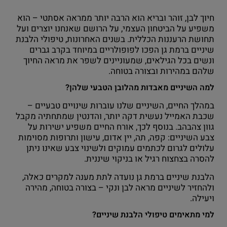
חיוך לבן, זוהר ובריא הוא הרבה יותר ממראה אסתטי – הוא
משפיע על הביטחון העצמי, על הרושם שאנחנו יוצרים ועל
תחושת הרעננות הכללית. בשנים האחרונות, טיפולי הלבנת
שיניים ברמת גן הפכו לפופולריים במיוחד בקרב גברים
ונשים בכל הגילאים, שמעוניינים לשפר את מראה החיוך
שלהם במהירות ובצורה בטוחה.
למה השיניים מאבדות מהלובן הטבעי שלהן?
במהלך החיים, השיניים שלנו עוברות שינויים טבעיים –
שכבת האמייל נעשית דקה יותר, והדנטין שמתחתיה מקבל
גוון צהבהב. בנוסף לכך, אורח החיים משפיע ישירות על
צבע השיניים: קפה, תה, יין אדום, עישון ותרופות מסוימות
עלולים לגרום לכתמים עמוקים ולשינוי צבע שאינו ניתן
להסרה בצחצוח רגיל או בניקוי שיננית.
הלבנת שיניים ברמת גן נועדה לתת מענה למקרים כאלה,
ולהחזיר לשיניים מראה לבן ונקי – בצורה בטוחה, מהירה
ויעילה.
למי מתאימים טיפולי הלבנת שיניים?