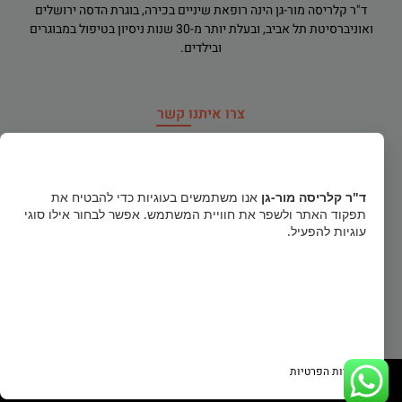
ד"ר קלריסה מור-גן הינה רופאת שיניים בכירה, בוגרת הדסה ירושלים
ואוניברסיטת תל אביב, ובעלת יותר מ-30 שנות ניסיון בטיפול במבוגרים
ובילדים.
צרו איתנו קשר
רח' הירדן 91, רמת גן
×
dr.clarisamorgan@gmail.com
ד"ר קלריסה מור-גן
אנו משתמשים בעוגיות כדי להבטיח את
תפקוד האתר ולשפר את חוויית המשתמש. אפשר לבחור אילו סוגי
טלפון חירום
052-856-1122
עוגיות להפעיל.
03-5740484
קבל הכל
א', ב', ד': 16:00-20:30 ג', ה', ו': 09:00-14:00 (פתוח בימי שישי)
הסר לא הכרחיות
גישה לנכים (מעלון מדרגות לקשישים ונכים)
העדפות
מדיניות הפרטיות
© 2022 ד"ר קלריסה מור-גן, כל הזכויות שמורות