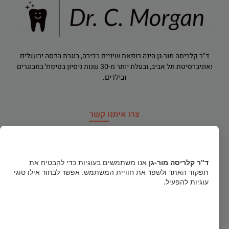
ד"ר קלריסה מור-גן הינה רופאת שיניים בכירה, בוגרת הדסה ירושלים
ואוניברסיטת תל אביב, ובעלת יותר מ-30 שנות ניסיון בטיפול במבוגרים
ובילדים.
צרו איתנו קשר
רח' הירדן 91, רמת גן
×
dr.clarisamorgan@gmail.com
ד"ר קלריסה מור-גן
אנו משתמשים בעוגיות כדי להבטיח את
תפקוד האתר ולשפר את חוויית המשתמש. אפשר לבחור אילו סוגי
טלפון חירום
052-856-1122
עוגיות להפעיל.
03-5740484
קבל הכל
א', ב', ד': 16:00-20:30 ג', ה', ו': 09:00-14:00 (פתוח בימי שישי)
הסר לא הכרחיות
גישה לנכים (מעלון מדרגות לקשישים ונכים)