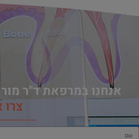
אנחנו במרפאת ד"ר מור-
צרו 