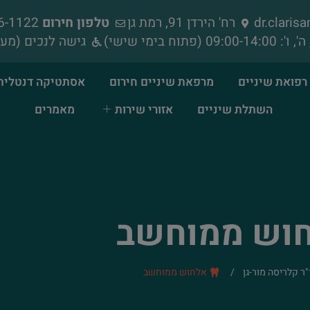
dr.clari
רח' הירדן 91, רמת גן
טלפון חירום
052-856-1122
גישה לנכים (מעל
רפואת שיניים
מרפאת שיניים חירום
אסתטיקה דנטלית
השתלת שיניים
אזורי שירות
מאמרים
וש ממוחשב
"ר קלריסה מור-גן
/
אלחוש ממוחשב