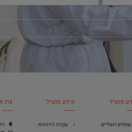
שליחה
ע מועיל
מידע מועיל
צרו א
רח' ה
שתלים דנטליים
עקירה כירורגית