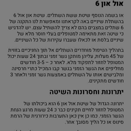
אול און 6
או בשמה הנוסף שיטת ששת השתלים. שיטת און אול 6
בהשתלת שיניים באה לקראתנו ומאפשרת לנו התקנה של
6 שתלים במצבים בהם לא צריך להשתיל עצם. יש להדגיש
כי שיטה זאת מתאימה למטופלים בעלי חוסר מלא של
שיניים בלסת או לכאלו שעברו עקירות של כל השיניים.
בתהליך הטיפול מוחדרים השתלים אל תוך החניכיים בזווית
של 45 מעלות, עליהן מותקן גשר זמני ובתוך 24 שעות יכול
המטופל לחזור לתפקוד מלא. לאחר כ – 3-5 חודשים
מחליפים את הגשר הזמני בגשר קבו המכיל כתרי חרסינה
ומלבישים אותו על השתלים באמצעות גשר זמני ולאחר 3
חודשים מתקינים.
יתרונות וחסרונות השיטה
יתרונה הגדול של שיטת אול און 6 הוא ביכולתו של
המטופל לחזור לחיים תקינים כבר כ 24 שעות מרגע הנחת
הגשר הזמני. כמו כן אין כאן התערבות כירורגית של הרמת
סינוס או כל הליך מסובך אחר.