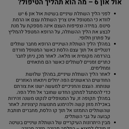
אול און 6 – מה הוא תהליך הטיפול?
לפני הליך השתלת שיניים בשיטת אול און 6 יש
לוודא כי המטופל אינו צריך השתלת עצם או הרמת
סינוס. במידה וצפיפות העצם אינה מספקת על מנת
לבצע את הליך ההשתלה, על הרופא המטפל להמליץ
על פתרון חלופי.
במהלך הליך השתלת השיניים הרופא מחבר שתלים
דנטליים אל תוך עצם הלסת כאשר המטופל מורדם
בהרדמה מקומית או מלאה. לאחר מכן, ניתן לחבר
כתרים זמניים לשתלים כאשר הם מתאחים
ומחלימים.
לאחר הליך השתלת שיניים, במהלך שלושת
החודשים הראשונים הפה יחלים ויתאחו האזורים
שנותחו. העצם והחניכיים למעשה ישנו את צורתם
כדי להסתגל למתקן החדש שחובר אל חלל הפה.
במהלך תקופה זו, על המטופלים לנקוט משנה זהירות
באכילת מזון קשה ולהימנע מתנועות קיצוניות. לאחר
שהשתלים התמזגו אל תוך קו הלסת, מחברים תותבת
קבועה על גבי השתלים.
מבין היתרונות העיקריים של השתלת שיניים בשיטה
זו תוכלו למצוא – החלמה מהירה, חזרה מהירה