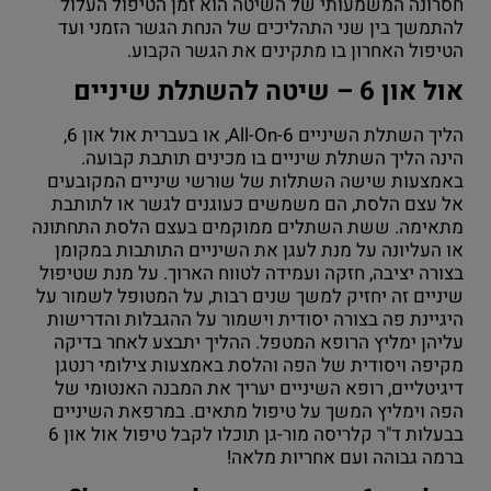
חסרונה המשמעותי של השיטה הוא זמן הטיפול העלול
להתמשך בין שני התהליכים של הנחת הגשר הזמני ועד
הטיפול האחרון בו מתקינים את הגשר הקבוע.
אול און 6 – שיטה להשתלת שיניים
הליך השתלת השיניים All-On-6, או בעברית אול און 6,
הינה הליך השתלת שיניים בו מכינים תותבת קבועה.
באמצעות שישה השתלות של שורשי שיניים המקובעים
אל עצם הלסת, הם משמשים כעוגנים לגשר או לתותבת
מתאימה. ששת השתלים ממוקמים בעצם הלסת התחתונה
או העליונה על מנת לעגן את השיניים התותבות במקומן
בצורה יציבה, חזקה ועמידה לטווח הארוך. על מנת שטיפול
שיניים זה יחזיק למשך שנים רבות, על המטופל לשמור על
היגיינת פה בצורה יסודית וישמור על ההגבלות והדרישות
עליהן ימליץ הרופא המטפל. ההליך יתבצע לאחר בדיקה
מקיפה ויסודית של הפה והלסת באמצעות צילומי רנטגן
דיגיטליים, רופא השיניים יעריך את המבנה האנטומי של
הפה וימליץ המשך על טיפול מתאים. במרפאת השיניים
בבעלות ד"ר קלריסה מור-גן תוכלו לקבל טיפול אול און 6
ברמה גבוהה ועם אחריות מלאה!