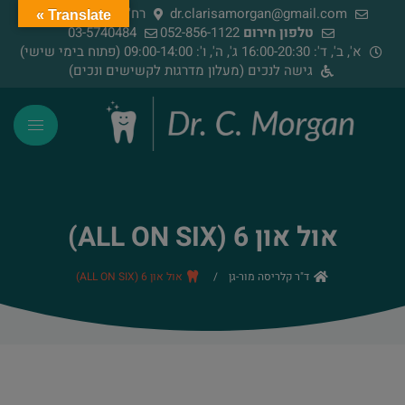
dr.clarisamorgan@gmail.com
רח' הירדן 91, רמת גן
Translate »
טלפון חירום
052-856-1122
03-5740484
א', ב', ד': 16:00-20:30 ג', ה', ו': 09:00-14:00 (פתוח בימי שישי)
גישה לנכים (מעלון מדרגות לקשישים ונכים)
אול און 6 (ALL ON SIX)
ד"ר קלריסה מור-גן
/
אול און 6 (ALL ON SIX)